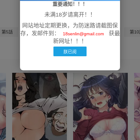
重要通知！！！
未满18岁请离开！！
网站地址定期更换，为防迷路请截图保
第5話
第6話
第7話
第8話
第9話
第10
存，发邮件到：
获最
18senlin@gmail.com
新网址！！！
朕已阅