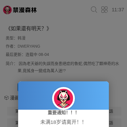
11:37
《如果還有明天？》
类型：
韩漫
作者：
DWERYANG
最后更新：连载中 08-04
简介：
因為老天爺的失誤而身患絕症的魯蛇,偶然吃了顆神奇的水
果,竟搖身一變成為萬人迷!?
开始阅读
放入书架
漫画章节
第1話
第2話
第3話
第4話
重要通知！！！
未满18岁请离开！！
第5話
第6話
第7話
第8話