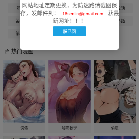
网站地址定期更换，为防迷路请截图保
第9話
第10話
第11話
第12話
存，发邮件到：
获最
18senlin@gmail.com
新网址！！！
第13話
第14話
第15話
第16話
朕已阅
第17話
第18話
热门漫画
傀儡
秘密教學
偷窺