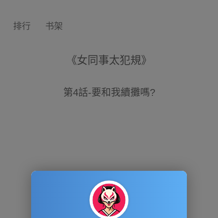
排行
书架
《女同事太犯規》
第4話-要和我續攤嗎?