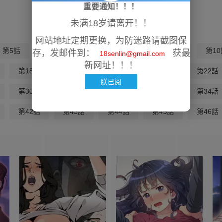
重要通知！！！
未满18岁请离开！！
网站地址定期更换，为防迷路请截图保
第5話
第6話
第7話
第8話
第9話
第10
存，发邮件到：
获最
18senlin@gmail.com
新网址！！！
第18話
第19話
第20話
第21話
第22話
朕已阅
第30話
第31話
第32話
第33話
第34話
第42話
第43話
第44話
第45話
第46話