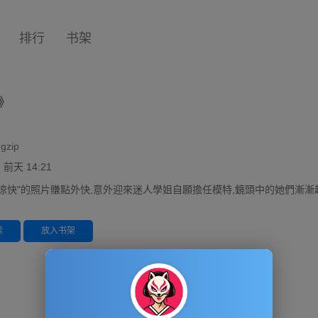
排行
书架
》
gzip
天 14:21
"涼快"的照片賺點外快,意外迎來迷人學姐自願擔任模特,鏡頭中的她們漸
读
放入书架