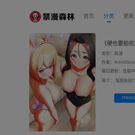
首页
分类
更新
《硬也要拍完
类型：
韩漫
作者：
Anhi&Bban
最后更新：连载中 前
简介：
幫朋友拍
开始阅