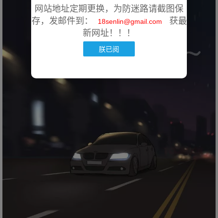
网站地址定期更换，为防迷路请截图保
存，发邮件到：
获最
18senlin@gmail.com
新网址！！！
朕已阅