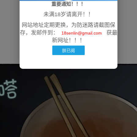
重要通知！！！
未满18岁请离开！！
网站地址定期更换，为防迷路请截图保
存，发邮件到：
获最
18senlin@gmail.com
新网址！！！
朕已阅