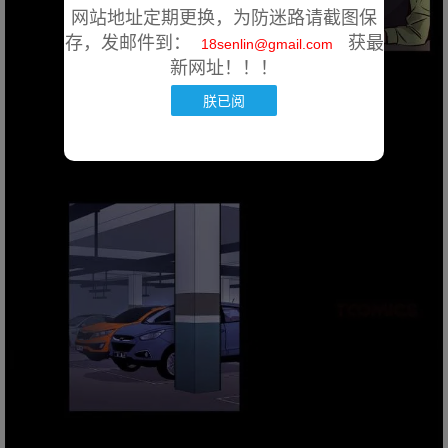
网站地址定期更换，为防迷路请截图保
存，发邮件到：
获最
18senlin@gmail.com
新网址！！！
朕已阅