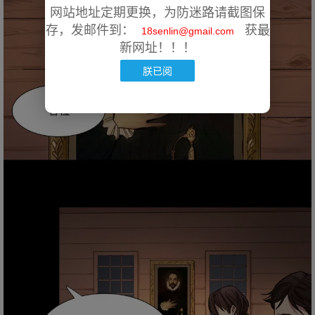
网站地址定期更换，为防迷路请截图保
存，发邮件到：
获最
18senlin@gmail.com
新网址！！！
朕已阅